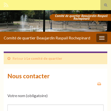
Tog
sear
Search for:
for
Comité de quartier Beaujardin Raspail Rochepinard
Togg
navig
Retour à
Le comité de quartier
Nous contacter
Votre nom (obligatoire)